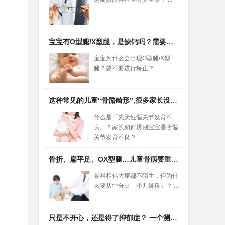
宝宝有O型腿/X型腿，是缺钙吗？需要矫正吗？3种情况别大意！
宝宝为什么会出现O型腿/X型
腿？要不要进行矫正？ ...
这种常见的儿童“骨骼畸形”,很多家长没发现!医生4招教你辨别
什么是「先天性髋关节发育不
良」？家长如何辨别宝宝是否髋
关节发育不良？ ...
骨折、扁平足、OX型腿…儿童骨病要重视，及早去看“小儿骨科”
骨科相信大家都不陌生，但为什
么要从中分出「小儿骨科」？ ...
只是不开心，还是得了抑郁症？ 一个测试告诉你！