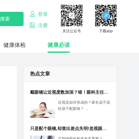
登录
注册
关注公众号
下载app
健康体检
健康必读
热点文章
戴眼镜让近视度数加深？错！眼科主任：这3种因素才是“元凶”！
近视是如何形成的？家长该不该
给孩子配眼镜？ ...
只是配个眼镜,却查出差点失明!忽视眼睛“年检”,当心这些风险
定期做眼科检查有多重要？ ...