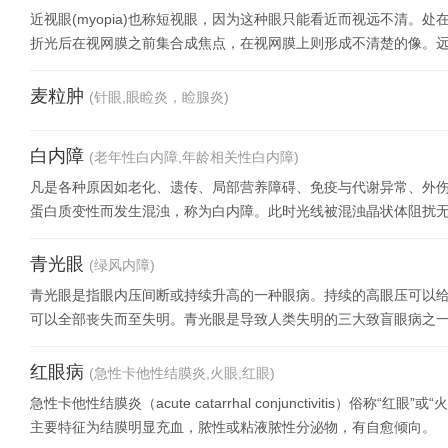
近视眼(myopia)也称短视眼，因为这种眼只能看近而视远不清。
折光后在视网膜之前集合成焦点，在视网膜上则形成不清楚的像。
视、真性近视
麦粒肿
(针眼,眼睑炎，睑腺炎)
白内障
(老年性白内障,年龄相关性白内障)
凡是各种原因如老化、遗传、局部营养障碍、免疫与代谢异常、外
蛋白质变性而发生混浊，称为白内障。此时光线被混浊晶状体阻扰
体防盲、治盲角度出发
青光眼
(绿风内障)
青光眼是指眼内压间断或持续升高的一种眼病。持续的高眼压可以
可以全部丧失而至失明。青光眼是导致人类失明的三大致盲眼病之一，
红眼病
(急性卡他性结膜炎,火眼,红眼)
急性卡他性结膜炎（acute catarrhal conjunctivitis）
主要特征为结膜明显充血，脓性或粘液脓性分泌物，有自愈倾向。