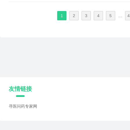
1
2
3
4
5
…
4
友情链接
寻医问药专家网