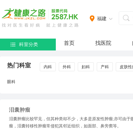
福建
首页
找医院
科室分类
热门科室
内科
外科
妇科
产科
皮肤性
眼科
泪囊肿瘤
泪囊肿瘤比较罕见，但其种类却不少，大多是原发性肿瘤;亦可由于
瘤，泪囊转移性肿瘤常侵犯其邻近组织，如面部、鼻旁窦等。