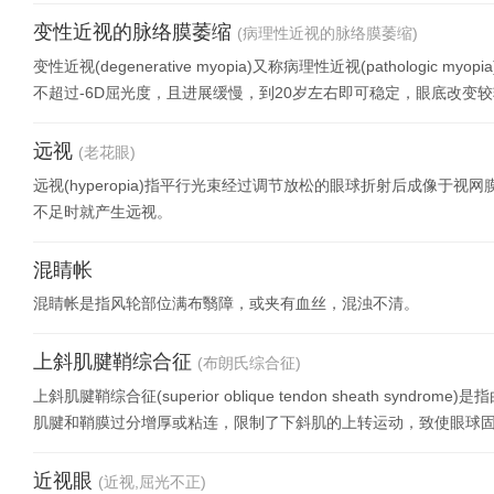
变性近视的脉络膜萎缩
(病理性近视的脉络膜萎缩)
变性近视(degenerative myopia)又称病理性近视(patholog
不超过-6D屈光度，且进展缓慢，到20岁左右即可稳定，眼底改变
远视
(老花眼)
远视(hyperopia)指平行光束经过调节放松的眼球折射后成像
不足时就产生远视。
混睛帐
混睛帐是指风轮部位满布翳障，或夹有血丝，混浊不清。
上斜肌腱鞘综合征
(布朗氏综合征)
上斜肌腱鞘综合征(superior oblique tendon sheath s
肌腱和鞘膜过分增厚或粘连，限制了下斜肌的上转运动，致使眼球
近视眼
(近视,屈光不正)