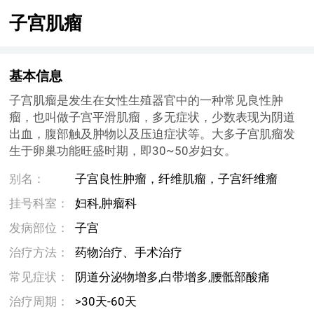
子宫肌瘤
基本信息
子宫肌瘤是发生在女性生殖器官中的一种常见良性肿
瘤，也叫做子宫平滑肌瘤，多无症状，少数表现为阴道
出血，腹部触及肿物以及压迫症状等。大多子宫肌瘤发
生于卵巢功能旺盛时期，即30~50岁妇女。
别名：
子宫良性肿瘤，纤维肌瘤，子宫纤维瘤
挂号科室：
妇科,肿瘤科
发病部位：
子宫
治疗方法：
药物治疗、手术治疗
常见症状：
阴道分泌物增多,白带增多,腰骶部酸痛
治疗周期：
>30天-60天