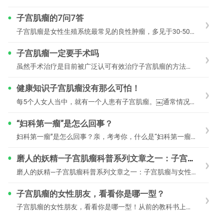
子宫肌瘤的7问7答
子宫肌瘤是女性生殖系统最常见的良性肿瘤，多见于30-50岁妇女，发病率高达40%-60%。然而大多数子宫肌瘤患者并没有明显自觉症状，往往在体检时偶然发现；少数因
子宫肌瘤一定要手术吗
虽然手术治疗是目前被广泛认可有效治疗子宫肌瘤的方法，但不是所有的子宫肌瘤都要手术，尤其是3cm以下的小肌瘤，95%以上都只是观察，每年复查超声就可以了。子宫肌
健康知识子宫肌瘤没有那么可怕！
每5个人女人当中，就有一个人患有子宫肌瘤。￼通常情况下子宫肌瘤每年的生长速度在1mm-2mm，如果短时间内生长速度过快，例如几个月从2公分长到了5公分，
“妇科第一瘤”是怎么回事？
妇科第一瘤”是怎么回事？亲，考考你，什么是“妇科第一瘤”？答案就是子宫肌瘤，也叫子宫平滑肌瘤，是最常见的妇产科良性肿瘤。经常听说张妈、李姐和王家
磨人的妖精—子宫肌瘤科普系列文章之一：子宫肌瘤与女性
磨人的妖精—子宫肌瘤科普系列文章之一：子宫肌瘤与女性 医生，单位体检发现子宫肌瘤1.5cm，我是不是要手术啊医生，今天复查B超，肌瘤长大了，现在3
子宫肌瘤的女性朋友，看看你是哪一型？
子宫肌瘤的女性朋友，看看你是哪一型！从前的教科书上把子宫肌瘤分成三种类型：粘膜下、浆膜下，肌壁间。请看：黏膜下肌瘤黏膜下肌瘤使宫腔增大，影响子宫收缩，可引起