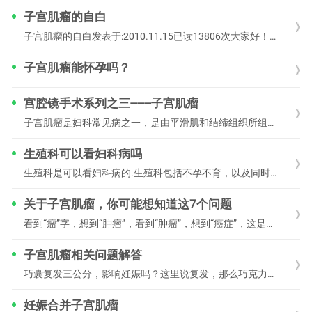
子宫肌瘤的自白
子宫肌瘤的自白发表于:2010.11.15已读13806次大家好！我的学名叫子宫肌瘤。是妇科的一种常见病。在妇女的一生中，大约有1/3以上的妇女都与我有关。你们
子宫肌瘤能怀孕吗？
宫腔镜手术系列之三------子宫肌瘤
子宫肌瘤是妇科常见病之一，是由平滑肌和结缔组织所组成,但以平滑肌细胞增生为主，多发生在30岁~50的妇女（20%），20岁以下少见。子宫肌瘤目前的病因不清，
生殖科可以看妇科病吗
生殖科是可以看妇科病的.生殖科包括不孕不育，以及同时可以看妇科疾病以及妇科常见疾病。生殖科主要看与生育相关的疾病，尤其是不孕不育的疾病，在临床上导致女性不孕的
关于子宫肌瘤，你可能想知道这7个问题
看到“瘤”字，想到“肿瘤”，看到“肿瘤”，想到“癌症”，这是很多人的反应，所以当一些女性做超声拿到报告后，看到“子宫肌瘤”这4个字，心里会一颤：自己是不是得了癌
子宫肌瘤相关问题解答
巧囊复发三公分，影响妊娠吗？这里说复发，那么巧克力囊肿之前是已经做过手术的，对吗？那么做过手术以后她用过药没有，第一次手术的时候盆腔里的情况如何？她的粘连程度如
妊娠合并子宫肌瘤