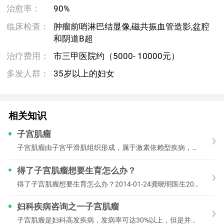
治愈率：
90%
临床检查：
肿瘤前哨淋巴结显像,磁共振血管造影,盆腔
和阴道B超
治疗费用：
市三甲医院约（5000- 10000元）
多发人群：
35岁以上的妇女
相关知识
子宫肌瘤
子宫肌瘤由子宫平滑肌组织形成，属于激素依赖型疾病，与雌激素、孕激素关系密切，青春期之前不会发病，绝经之后因为激素供应消失也不会出现，而原有的肌瘤也可能变小甚至萎
得了子宫肌瘤想要生育怎么办？
得了子宫肌瘤想要生育怎么办？2014-01-24龚晓明医生20174人阅读子宫肌瘤有不少是发生在年轻患者中，子宫肌瘤也是育龄期的常见疾病，因此有不少患者是
妇科疾病咨询之一子宫肌瘤
子宫肌瘤是妇科高发疾病，发病率可达30%以上，但是并非所有肌瘤都需要治疗。大多数只需要定期监测就可以。只有当肌瘤引起失血、压迫、影响生育功能，或者肌瘤有恶变信号