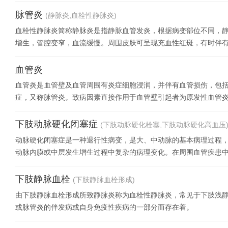
脉管炎
(静脉炎,血栓性静脉炎)
血栓性静脉炎简称静脉炎是指静脉血管发炎，根据病变部位不同，
增生，管腔变窄，血流缓慢。周围皮肤可呈现充血性红斑，有时伴有
棕褐色。少数病人可
血管炎
血管炎是血管壁及血管周围有炎症细胞浸润，并伴有血管损伤，包
症，又称脉管炎。致病因素直接作用于血管壁引起者为原发性血管
炎疾病;由邻近组织炎
下肢动脉硬化闭塞症
(下肢动脉硬化栓塞,下肢动脉硬化高血压
动脉硬化闭塞症是一种退行性病变，是大、中动脉的基本病理过程
动脉内膜或中层发生增生过程中复杂的病理变化。在周围血管疾患
由动脉硬化所引起。动
下肢静脉血栓
(下肢静脉血栓形成)
由下肢静脉血栓形成所致静脉炎称为血栓性静脉炎，常见于下肢浅
或脉管炎的伴发病或自身免疫性疾病的一部分而存在着。