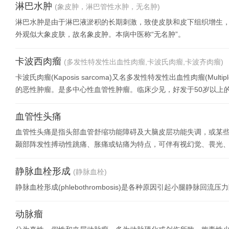
淋巴水肿
(象皮肿，淋巴管性水肿，无名肿)
淋巴水肿是由于淋巴液淤积的长期刺激，致使皮肤和皮下组织增生
外观似大象皮肤，故名象皮肿。本病中医称“无名肿”。
卡波西肉瘤
(多发性特发性出血性肉瘤,卡波氏肉瘤,卡波齐肉瘤)
卡波氏肉瘤(Kaposis sarcoma)又名多发性特发性出血性肉瘤(Multiple i
的恶性肿瘤。是多中心性血管性肿瘤。临床少见，好发于50岁以上
血管性头痛
血管性头痛是指头部血管舒缩功能障碍及大脑皮层功能失调，或某
颞部阵发性搏动性跳痛、胀痛或钻痛为特点，可伴有视幻觉、畏光
头痛、丛集性头痛、高
静脉血栓形成
(静脉血栓)
静脉血栓形成(phlebothrombosis)是各种原因引起小腿静脉回
动脉瘤