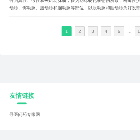
分为真性、假性和夹层动脉瘤，多为动脉硬化或创伤所致，梅毒性
动脉、髂动脉、股动脉和腘动脉等部位，以股动脉和腘动脉为好发
1
2
3
4
5
…
1
友情链接
寻医问药专家网