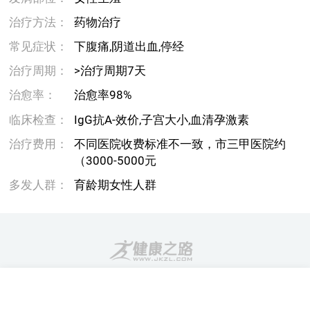
治疗方法：
药物治疗
常见症状：
下腹痛,阴道出血,停经
治疗周期：
>治疗周期7天
治愈率：
治愈率98%
临床检查：
IgG抗A-效价,子宫大小,血清孕激素
治疗费用：
不同医院收费标准不一致，市三甲医院约
（3000-5000元
多发人群：
育龄期女性人群