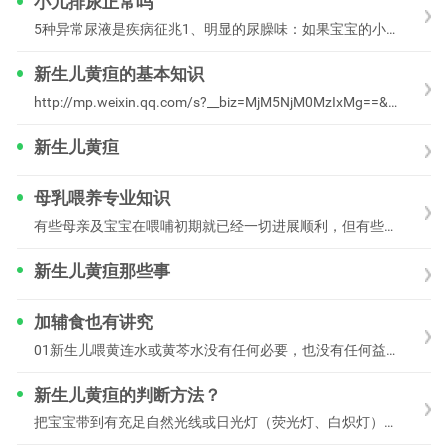
小儿排尿正常吗
5种异常尿液是疾病征兆1、明显的尿臊味：如果宝宝的小便突然变得有明显的臊味，通常可能因为液体摄入量少了、排汗量大，气候炎热等情况，尝试适当增加饮水、饮奶
新生儿黄疸的基本知识
http://mp.weixin.qq.com/s?__biz=MjM5NjM0MzIxMg==&mid=200786993&idx=1&
新生儿黄疸
母乳喂养专业知识
有些母亲及宝宝在喂哺初期就已经一切进展顺利，但有些却不。事实上，最初的数周通常是最具挑战性的，无论妳面临什么问题，存在任何担心或困难，只要勤加练习，母乳喂哺只会
新生儿黄疸那些事
加辅食也有讲究
01新生儿喂黄连水或黄芩水没有任何必要，也没有任何益处，“预防新生儿黄疸”就像“先苦后甜”一样，纯属胡扯。黄连、黄芩还可能危害宝宝的肠道(如果没吸收)和
新生儿黄疸的判断方法？
把宝宝带到有充足自然光线或日光灯（荧光灯、白炽灯）的屋子里，如果宝宝的皮肤挺白的，用你的手指轻轻地按压宝宝的前额、鼻子或胸部，仔细观察当你放开手指时按压处的皮肤