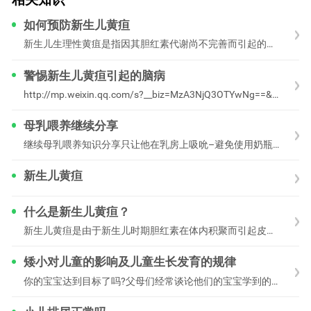
相关知识
如何预防新生儿黄疸
新生儿生理性黄疽是指因其胆红素代谢尚不完善而引起的暂时性黄疽，并不是由于某些病理因素所致。据有关统计资料报道，约80%的新生儿出生后2-3天会出现黄疽，但大部分
警惕新生儿黄疸引起的脑病
http://mp.weixin.qq.com/s?__biz=MzA3NjQ3OTYwNg==&mid=402681857&idx=1&sn=81a173a2
母乳喂养继续分享
继续母乳喂养知识分享只让他在乳房上吸吮–避免使用奶瓶及安抚奶嘴健康的婴儿并不需要任何葡萄糖水，白水或配方奶，但奶瓶和奶嘴已经成为很多医院的常规，妳可能需
新生儿黄疸
什么是新生儿黄疸？
新生儿黄疸是由于新生儿时期胆红素在体内积聚而引起皮肤、粘膜、巩膜等部位黄染的现象。
矮小对儿童的影响及儿童生长发育的规律
你的宝宝达到目标了吗?父母们经常谈论他们的宝宝学到的新技能:我的宝宝现在会说“妈妈”了;我们的孩子最近刚学会走路，整天在