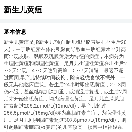
新生儿黄疸
基本信息
新生儿黄疸是指新生儿期(自胎儿娩出脐带结扎至生后28
天)，由于胆红素在体内积聚而导致血中胆红素水平升高
而出现皮肤、黏膜及巩膜黄染为特征的病症，本病分为
生理性黄疸和病理性黄疸。足月儿生理性黄疸在出生后2
～3天出现，4～5天达到高峰，5～7天消退，最迟不超
过两周;早产儿持续时间较长，除有轻微食欲不振外，一
般无其他临床症状。若生后24小时即出现黄疸，2～3周
仍不退，甚至继续加深加重，或消退后复现，或生后2周
后才开始出现黄疸，均为病理性黄疸。足月儿血清总胆
红素超过205.2μmol/L(12mg/dl)，早产儿超过
256.5μmol/L(15mg/dl)称为高胆红素血症，为病理性黄
疸。足月儿间接胆红素超过307.8μmol/L(18mg/dl)，则
引起胆红素脑病(核黄疸)的几率较高，损害中枢神经系