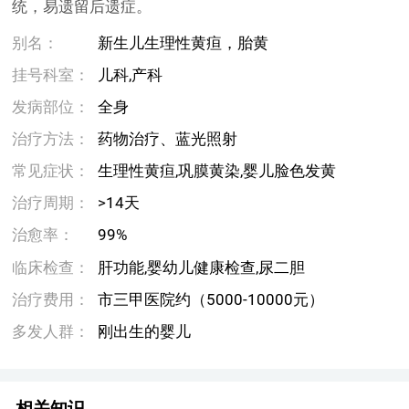
统，易遗留后遗症。
别名：
新生儿生理性黄疸，胎黄
挂号科室：
儿科,产科
发病部位：
全身
治疗方法：
药物治疗、蓝光照射
常见症状：
生理性黄疸,巩膜黄染,婴儿脸色发黄
治疗周期：
>14天
治愈率：
99%
临床检查：
肝功能,婴幼儿健康检查,尿二胆
治疗费用：
市三甲医院约（5000-10000元）
多发人群：
刚出生的婴儿