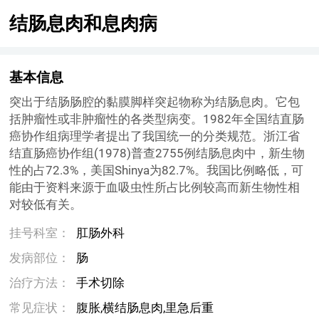
结肠息肉和息肉病
基本信息
突出于结肠肠腔的黏膜脚样突起物称为结肠息肉。它包
括肿瘤性或非肿瘤性的各类型病变。1982年全国结直肠
癌协作组病理学者提出了我国统一的分类规范。浙江省
结直肠癌协作组(1978)普查2755例结肠息肉中，新生物
性的占72.3%，美国Shinya为82.7%。我国比例略低，可
能由于资料来源于血吸虫性所占比例较高而新生物性相
对较低有关。
挂号科室：
肛肠外科
发病部位：
肠
治疗方法：
手术切除
常见症状：
腹胀,横结肠息肉,里急后重