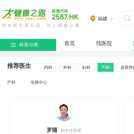
福建
首页
找医院
科室分类
推荐医生
内科
外科
妇科
产科
皮肤性
产科
生殖中心
罗嘻
副主任医师