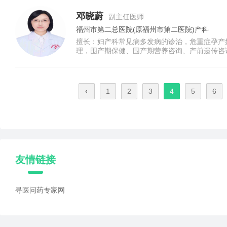
邓晓蔚
副主任医师
福州市第二总医院(原福州市第二医院)产科
擅长：妇产科常见病多发病的诊治，危重症孕产
理，围产期保健、围产期营养咨询、产前遗传咨
询等。
‹
1
2
3
4
5
6
友情链接
寻医问药专家网