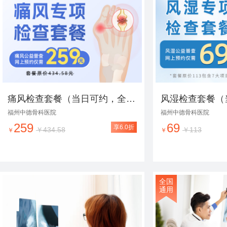
痛风检查套餐（当日可约，全年无休，极速出报告）
福州中德骨科医院
福州中德骨科医院
259
69
享6.0折
￥434.58
￥113
￥
￥
全国
通用