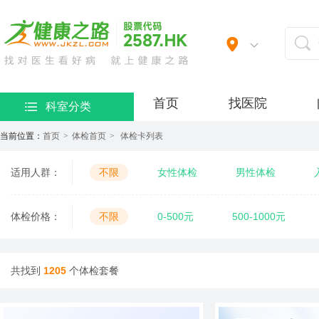
首页
找医院
科室分类
当前位置：
首页
>
体检首页
>
体检卡列表
适用人群：
不限
女性体检
男性体检
口腔服务
老年体检
职业体检
体检价格：
不限
0-500元
500-1000元
婚前体检
妇科检查
定制服务
专项体检
新冠体检
备孕体检
民营基础套餐
民营标准套餐
民营
共找到
1205
个体检套餐