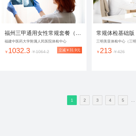
福州三甲通用女性常规套餐（周末可约）
常规体检基础版
福建中医药大学附属人民医院体检中心
三明美亚体检中心（三
1032.3
213
立减￥31.9元
￥1064.2
￥426
￥
￥
1
2
3
4
5
…